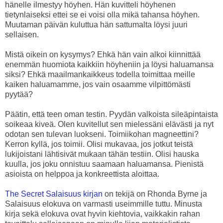
hänelle ilmestyy höyhen. Hän kuvitteli höyhenen
tietynlaiseksi ettei se ei voisi olla mikä tahansa höyhen.
Muutaman päivän kuluttua hän sattumalta löysi juuri
sellaisen.
Mistä oikein on kysymys? Ehkä hän vain alkoi kiinnittää
enemmän huomiota kaikkiin höyheniin ja löysi haluamansa
siksi? Ehkä maailmankaikkeus todella toimittaa meille
kaiken haluamamme, jos vain osaamme vilpittömästi
pyytää?
Päätin, että teen oman testin. Pyydän valkoista sileäpintaista
soikeaa kiveä. Olen kuvitellut sen mielessäni elävästi ja nyt
odotan sen tulevan luokseni. Toimiikohan magneettini?
Kerron kyllä, jos toimii. Olisi mukavaa, jos jotkut teistä
lukijoistani lähtisivät mukaan tähän testiin. Olisi hauska
kuulla, jos joku onnistuu saamaan haluamansa. Pienistä
asioista on helppoa ja konkreettista aloittaa.
The Secret Salaisuus kirjan
on tekijä on Rhonda Byrne ja
Salaisuus elokuva on varmasti useimmille tuttu. Minusta
kirja sekä elokuva ovat hyvin kiehtovia, vaikkakin rahan