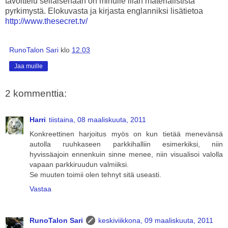
tavoittelu sellaisenaan on minulle liian materialistista
pyrkimystä. Elokuvasta ja kirjasta englanniksi lisätietoa
http://www.thesecret.tv/
RunoTalon Sari
klo
12.03
Jaa muille
2 kommenttia:
Harri
tiistaina, 08 maaliskuuta, 2011
Konkreettinen harjoitus myös on kun tietää menevänsä
autolla ruuhkaseen parkkihalliin esimerkiksi, niin
hyvissäajoin ennenkuin sinne menee, niin visualisoi valolla
vapaan parkkiruudun valmiiksi.
Se muuten toimii olen tehnyt sitä useasti.
Vastaa
RunoTalon Sari
keskiviikkona, 09 maaliskuuta, 2011